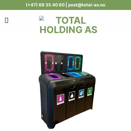
Skip
(+47) 69 35 40 60
| post@total-as.no
to
content