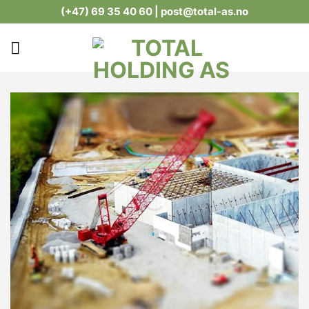
Skip
(+47) 69 35 40 60
| post@total-as.no
to
content