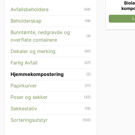
Biola
kompo
Avfallsbeholdere
(56)
L
Beholderskap
(19)
Bunntømte, nedgravde og
(3)
overflate containere
Dekaler og merking
(47)
Farlig Avfall
(57)
Hjemmekompostering
(2)
Papirkurver
(21)
Poser og sekker
(32)
Sekkestativ
(19)
Sorteringsutstyr
(120)