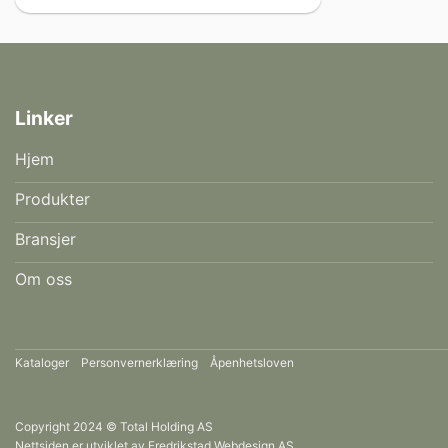
Linker
Hjem
Produkter
Bransjer
Om oss
Kataloger
Personvernerklæring
Åpenhetsloven
Copyright 2024 © Total Holding AS
Nettsiden er utviklet av
Fredrikstad Webdesign AS