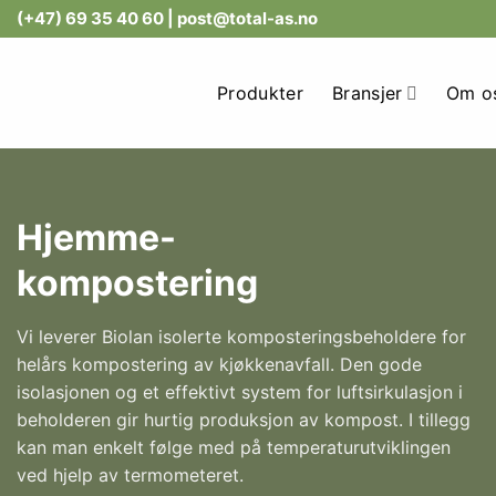
Skip
(+47) 69 35 40 60
| post@total-as.no
to
content
Produkter
Bransjer
Om o
Hjemme-
kompostering
Vi leverer Biolan isolerte komposteringsbeholdere for
helårs kompostering av kjøkkenavfall. Den gode
isolasjonen og et effektivt system for luftsirkulasjon i
beholderen gir hurtig produksjon av kompost. I tillegg
kan man enkelt følge med på temperaturutviklingen
ved hjelp av termometeret.