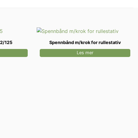
-2/125
Spennbånd m/krok for rullestativ
Les mer