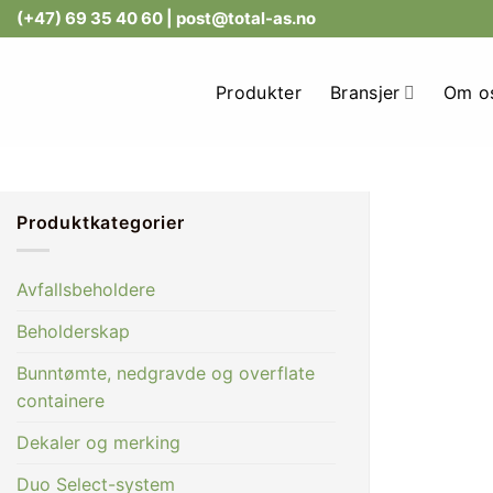
Skip
(+47) 69 35 40 60
| post@total-as.no
to
content
Produkter
Bransjer
Om o
Produktkategorier
Avfallsbeholdere
Beholderskap
Bunntømte, nedgravde og overflate
containere
Dekaler og merking
Duo Select-system