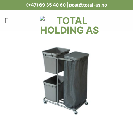
Skip
(+47) 69 35 40 60
| post@total-as.no
to
content