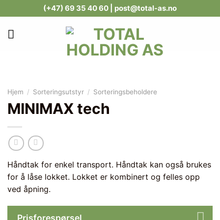
Skip
(+47) 69 35 40 60
| post@total-as.no
to
content
Hjem
/
Sorteringsutstyr
/
Sorteringsbeholdere
MINIMAX tech
Håndtak for enkel transport. Håndtak kan også brukes
for å låse lokket. Lokket er kombinert og felles opp
ved åpning.
Prisforespørsel