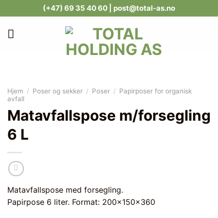
Skip
(+47) 69 35 40 60
| post@total-as.no
to
content
Hjem
/
Poser og sekker
/
Poser
/
Papirposer for organisk
avfall
Matavfallspose m/forsegling
6 L
Matavfallspose med forsegling.
Papirpose 6 liter. Format: 200x150x360