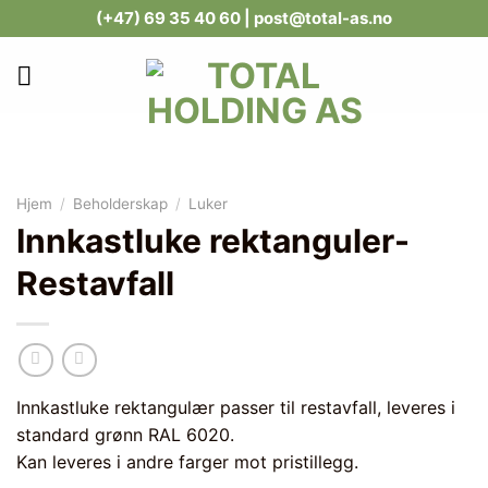
Skip
(+47) 69 35 40 60
| post@total-as.no
to
content
Hjem
/
Beholderskap
/
Luker
Innkastluke rektanguler-
Restavfall
Innkastluke rektangulær passer til restavfall, leveres i
standard grønn RAL 6020.
Kan leveres i andre farger mot pristillegg.