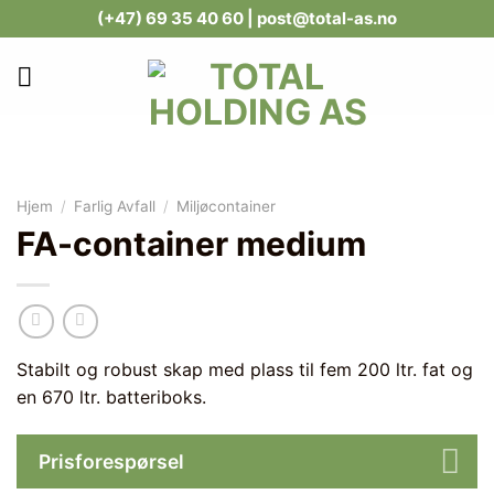
Skip
(+47) 69 35 40 60
| post@total-as.no
to
content
Hjem
/
Farlig Avfall
/
Miljøcontainer
FA-container medium
Stabilt og robust skap med plass til fem 200 ltr. fat og
en 670 ltr. batteriboks.
Prisforespørsel