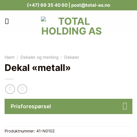
Skip
(+47) 69 35 40 60
| post@total-as.no
to
content
Hjem
/
Dekaler og merking
/
Dekaler
Dekal «metall»
Prisforespørsel
Produktnummer:
41-N0102